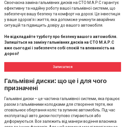
Своєчасна заміна гальмівних дисків на СТО М.А.Р.С гарантує
ефективну та надійну роботу вашої гальмівної системи, що
забезпечує вашу безпеку та комфорт на дорозі. Це інвестиція
у ваше здоров'я і життя, яка допоможе уникнути аварійних
ситуацій та підвищить довіру до вашого автомобіля.
Не відкладайте турботу про безпеку вашого автомобіля.
Запишіться на заміну гальмівних дисків на СТО М.А.Р.С
вже сьогодні і забезпечте собі спокій та впевненість на
дорозі!
Записатися
Гальмівні диски: що це і для чого
призначені
Гальмівні диски – це частина гальмівної системи, яка працює
разом з гальмівними колодками для створення тертя, яке
сповільнює обертання коліс та зупиняє автомобіль. Під час
експлуатації авто диски поступово стираються або
деформуються. Все залежить від манери водіння власника