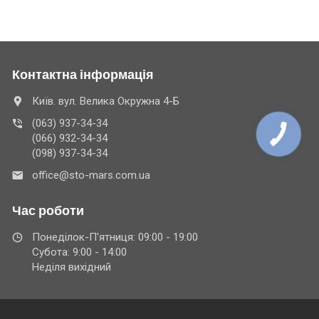
проконсультувати вас в телефонному режимі. Вони із
задоволенням нададуть відповідь на всі запитання, а також
допоможуть вам записатися на діагностику або ремонт до
висококласних спеціалістів.
Контактна інформація
Переваги звертатися до сервісу
«М.А.Р.С.»
Київ. вул. Велика Окружна 4-Б
(063) 937-34-34
Наш сервіс має великий досвід роботи, завдяки чому ми
(066) 932-34-34
можемо гарантувати відмінну якість обслуговування. Крім
(098) 937-34-34
того, звертаючись до нас, ви отримуєте безліч переваг:
office@sto-mars.com.ua
кваліфіковані фахівці, які володіють
необхідними знаннями і досвідом для
Час роботи
виконання різних видів ремонтних робіт;
Понеділок-П'ятниця: 09:00 - 19:00
сучасне обладнання. Наш сервіс обладнаний
Субота: 9:00 - 14:00
сучасним та передовим технічним обладнанням
Неділя вихідний
для діагностики та виконання ремонтних робіт;
різноманітні послуги. Ми пропонуємо широкий
спектр послуг, включаючи технічне