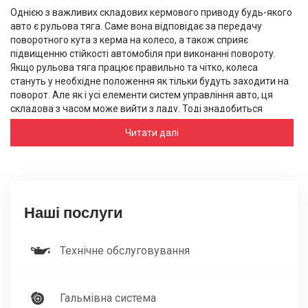
Однією з важливих складових кермового приводу будь-якого
авто є рульова тяга. Саме вона відповідає за передачу
поворотного кута з керма на колесо, а також сприяє
підвищенню стійкості автомобіля при виконанні повороту.
Якщо рульова тяга працює правильно та чітко, колеса
стануть у необхідне положення як тільки будуть заходити на
поворот. Але як і усі елементи систем управління авто, ця
складова з часом може вийти з ладу. Тоді знадобиться
провести заміну рульової тяги, звернувшись до
Читати далі
спеціалізованого автосервісу.
Кермова тяга – це важлива частина системи керуванням
машини. Вона працює за наступним принципом. Між важелем
та поздовжнім елементом є сполучна ланка (шарнір). Коли
авто виконує поворот, середня тяга починає переміщатися в
Наші послуги
одну зі сторін, а бічні тяги регулюють напрямок колеса. Тож
рульова тяга поєднує колонку керма, колеса та кермо, чим
робить можливим поворот машини.
Технічне обслуговування
Основною складовою цієї частини є металевий стрижень.
Окрім нього включені такі елементи як шарніри, пильовик,
Гальмівна система
шплінт, наконечники. Всі вони можуть вийти з ладу,