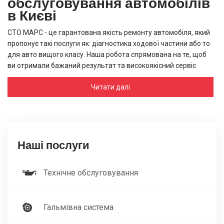
обслуговування автомобілів
в Києві
СТО МАРС - це гарантована якість ремонту автомобіля, який
пропонує такі послуги як:
діагностика ходової частини
або
то
для авто
вищого класу. Наша робота спрямована на те, щоб
ви отримали бажаний результат та високоякісний сервіс
автомобіля. Для того, щоб розібратися, яка
ціна
Читати далі
шиномонтажу
або
скільки коштує заміна масла в машині
запитайте нашого консультанта по телефону, наша команда
експертів надасть вам орієнтир та забезпечить вам
ефективне обслуговування автомобіля.
Заміна оливи в розподільчий
Наші послуги
коробці - дорога до
надійного обслуговування
Технічне обслуговування
Ви також можете скористатися такими послугами від нашого
сервісу як
повітряний фільтр автомобіля
, оскільки необхідно
уважно доглядати за авто для того, щоб ви могли їхати з
Гальмівна система
впевненістю. Ми працюємо, щоб надати вам якісний ремонт