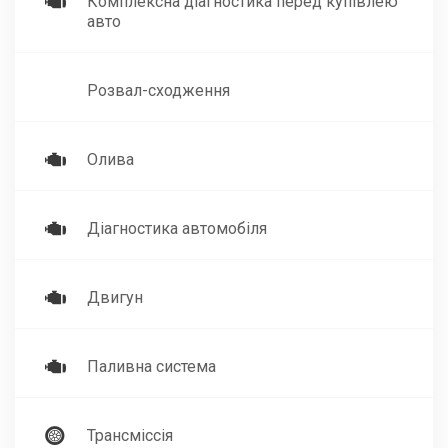
Комплексна діагностика перед купівлею
авто
Розвал-сходження
Олива
Діагностика автомобіля
Двигун
Паливна система
Трансміссія