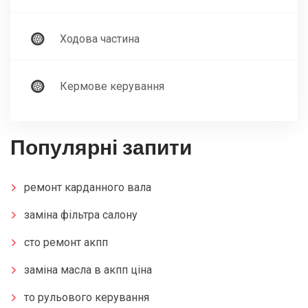
Ходова частина
Кермове керування
Популярні запити
ремонт карданного вала
заміна фільтра салону
сто ремонт акпп
заміна масла в акпп ціна
то рульового керування