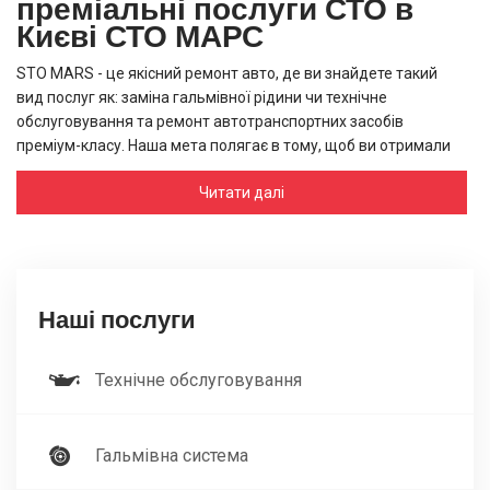
преміальні послуги СТО в
Києві СТО МАРС
STO MARS - це якісний ремонт авто, де ви знайдете такий
вид послуг як:
заміна гальмівної рідини
чи
технічне
обслуговування та ремонт автотранспортних засобів
преміум-класу. Наша мета полягає в тому, щоб ви отримали
максимальний комфорт та професійне відновлення машини.
Читати далі
Для того, щоб розібратися, яка
ціна заміни щеплення
або
скільки коштує заміна масла
натисніть на кнопку
"Записатися", наша компетентна команда направить вас та
допоможе отримати найкращі послуги на СТО.
Діагностичні роботи вузлів
Наші послуги
та агрегатів автомобіля -
твій шлях до якісного
Технічне обслуговування
сервісу
В нашому СТО ви зможете скористатися такими сервісами як
Гальмівна система
заміна антифризу
, оскільки важливо ретельно стежити за
автомобілем для того, щоб ви могли насолоджуватися