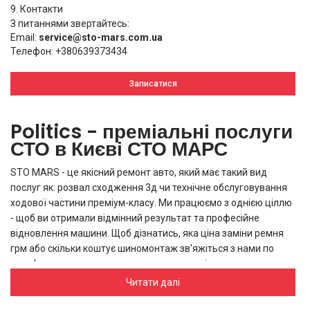
9. Контакти
З питаннями звертайтесь:
Email:
service@sto-mars.com.ua
Телефон: +380639373434
Записатися
Politics - преміальні послуги
СТО в Києві СТО МАРС
STO MARS - це якісний ремонт авто, який має такий вид
послуг як:
розвал сходження 3д
чи
технічне обслуговування
ходової частини
преміум-класу. Ми працюємо з однією ціллю
- щоб ви отримали відмінний результат та професійне
відновлення машини. Щоб дізнатись, яка
ціна заміни ремня
грм
або
скільки коштує шиномонтаж
зв'яжіться з нами по
телефону, наша компетентна команда зорієнтує вас та
допоможе отримати найкращий сервіс в нашому центрі.
Читати далі
Politics - шлях до