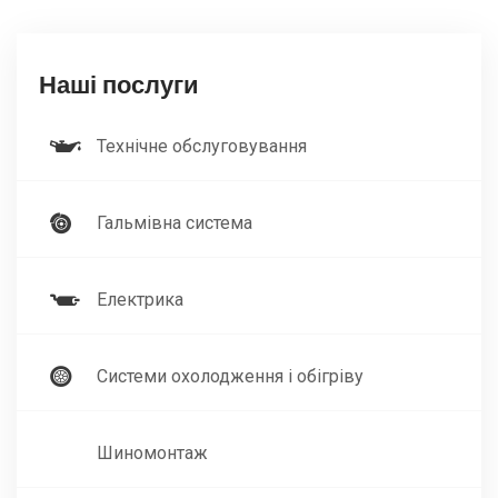
перевіреного
обслуговування
Наші послуги
Наш сервіс надає такі послуги як
заміна розпилювачів
форсунок
, тому, що важливо своєчасно доглядати за
автомобілем для того, щоб ви могли насолоджуватися
Технічне обслуговування
кожною поїздкою без непокою про технічний стан
автомобіля. Наша мета - створити для вас якісний ремонт
який потрібен вашому авто, також якщо ви в пошуку де
Гальмівна система
можна отримати надійний
ремонт автомат коробки
,
рекомендуємо випробувати наш сервіс адже ціна і якість
виконання вас приємно здивують, більш детально
Електрика
ознайомитись ви зможете на сайті sto-mars.com.ua.
Системи охолодження і обігріву
Шиномонтаж