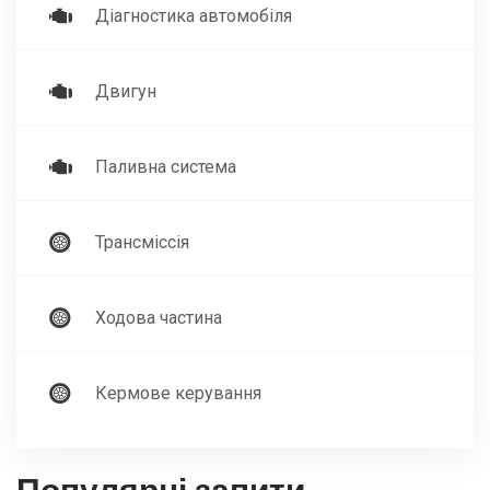
Діагностика автомобіля
Двигун
Паливна система
Трансміссія
Ходова частина
Кермове керування